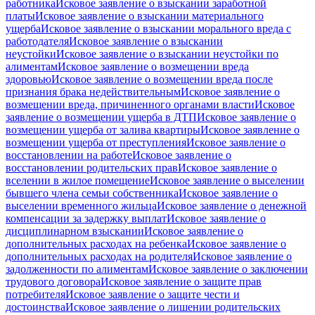
работника
Исковое заявление о взыскании заработной
платы
Исковое заявление о взыскании материального
ущерба
Исковое заявление о взыскании морального вреда с
работодателя
Исковое заявление о взыскании
неустойки
Исковое заявление о взыскании неустойки по
алиментам
Исковое заявление о возмещении вреда
здоровью
Исковое заявление о возмещении вреда после
признания брака недействительным
Исковое заявление о
возмещении вреда, причиненного органами власти
Исковое
заявление о возмещении ущерба в ДТП
Исковое заявление о
возмещении ущерба от залива квартиры
Исковое заявление о
возмещении ущерба от преступления
Исковое заявление о
восстановлении на работе
Исковое заявление о
восстановлении родительских прав
Исковое заявление о
вселении в жилое помещение
Исковое заявление о выселении
бывшего члена семьи собственника
Исковое заявление о
выселении временного жильца
Исковое заявление о денежной
компенсации за задержку выплат
Исковое заявление о
дисциплинарном взыскании
Исковое заявление о
дополнительных расходах на ребенка
Исковое заявление о
дополнительных расходах на родителя
Исковое заявление о
задолженности по алиментам
Исковое заявление о заключении
трудового договора
Исковое заявление о защите прав
потребителя
Исковое заявление о защите чести и
достоинства
Исковое заявление о лишении родительских