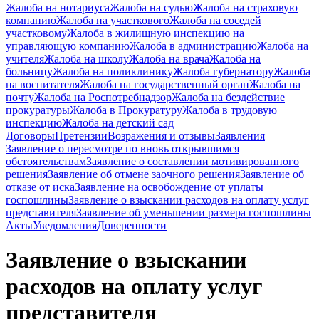
Жалоба на нотариуса
Жалоба на судью
Жалоба на страховую
компанию
Жалоба на участкового
Жалоба на соседей
участковому
Жалоба в жилищную инспекцию на
управляющую компанию
Жалоба в администрацию
Жалоба на
учителя
Жалоба на школу
Жалоба на врача
Жалоба на
больницу
Жалоба на поликлинику
Жалоба губернатору
Жалоба
на воспитателя
Жалоба на государственный орган
Жалоба на
почту
Жалоба на Роспотребнадзор
Жалоба на бездействие
прокуратуры
Жалоба в Прокуратуру
Жалоба в трудовую
инспекцию
Жалоба на детский сад
Договоры
Претензии
Возражения и отзывы
Заявления
Заявление о пересмотре по вновь открывшимся
обстоятельствам
Заявление о составлении мотивированного
решения
Заявление об отмене заочного решения
Заявление об
отказе от иска
Заявление на освобождение от уплаты
госпошлины
Заявление о взыскании расходов на оплату услуг
представителя
Заявление об уменьшении размера госпошлины
Акты
Уведомления
Доверенности
Заявление о взыскании
расходов на оплату услуг
представителя