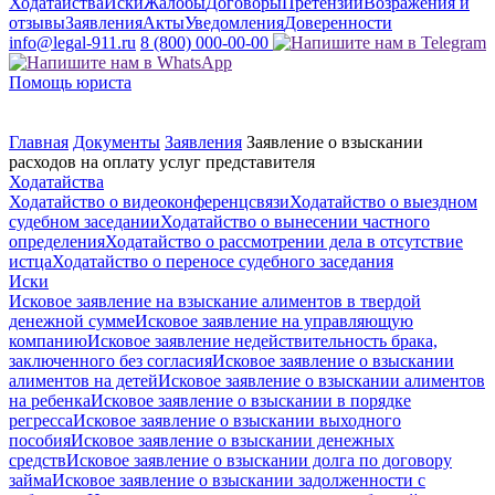
Ходатайства
Иски
Жалобы
Договоры
Претензии
Возражения и
отзывы
Заявления
Акты
Уведомления
Доверенности
info@legal-911.ru
8 (800) 000-00-00
Помощь юриста
Главная
Документы
Заявления
Заявление о взыскании
расходов на оплату услуг представителя
Ходатайства
Ходатайство о видеоконференцсвязи
Ходатайство о выездном
судебном заседании
Ходатайство о вынесении частного
определения
Ходатайство о рассмотрении дела в отсутствие
истца
Ходатайство о переносе судебного заседания
Иски
Исковое заявление на взыскание алиментов в твердой
денежной сумме
Исковое заявление на управляющую
компанию
Исковое заявление недействительность брака,
заключенного без согласия
Исковое заявление о взыскании
алиментов на детей
Исковое заявление о взыскании алиментов
на ребенка
Исковое заявление о взыскании в порядке
регресса
Исковое заявление о взыскании выходного
пособия
Исковое заявление о взыскании денежных
средств
Исковое заявление о взыскании долга по договору
займа
Исковое заявление о взыскании задолженности с