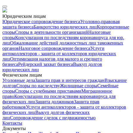
Юридическим лицам
Юридическое сопровождение бизнеса
Уголовно-правовая
защита бизнеса
Банкротство юридических лиц
Корпоративные
споры
Споры в деятельности организаций
Налоговые
споры
Консультация по последствиям коронавируса для юр.
лиц
Обжалование действий должностных лиц таможенных
органов
Налоговое сопровождение бизнеса
Услуги
антиколлекторов - защита от коллекторов юридических
лиц
Оптимизация налогов для малого и среднего
бизнеса
Рейдерский захват бизнеса
Выкуп долгов
юридических лиц
Физическим лицам
Уголовные дела
Защита прав и интересов граждан
Взыскание
долгов
Споры по наследству
Жилищные споры
Семейные
споры
Споры с судебными приставами
Миграционное
право
Консультации по последствиям коронавируса для
физических лиц
Защита должников
Защита прав
работников
Услуги антиколлекторов - защита от коллекторов
физических лиц
Выкуп долгов физических
лиц
Сопровождение сделок с недвижимостью
Контакты
Документы