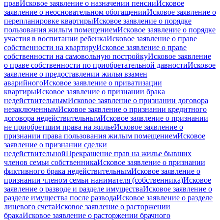
прав
Исковое заявление о назначении пенсии
Исковое
заявление о неосновательном обогащении
Исковое заявление о
перепланировке квартиры
Исковое заявление о порядке
пользования жилым помещением
Исковое заявление о порядке
участия в воспитании ребенка
Исковое заявление о праве
собственности на квартиру
Исковое заявление о праве
собственности на самовольную постройку
Исковое заявление
о праве собственности по приобретательной давности
Исковое
заявление о предоставлении жилья взамен
аварийного
Исковое заявление о приватизации
квартиры
Исковое заявление о признании брака
недействительным
Исковое заявление о признании договора
незаключенным
Исковое заявление о признании кредитного
договора недействительным
Исковое заявление о признании
не приобретшим права на жилье
Исковое заявление о
признании права пользования жилым помещением
Исковое
заявление о признании сделки
недействительной
Прекращение прав на жилье бывших
членов семьи собственника
Исковое заявление о признании
фиктивного брака недействительным
Исковое заявление о
признании членом семьи нанимателя (собственника)
Исковое
заявление о разводе и разделе имущества
Исковое заявление о
разделе имущества после развода
Исковое заявление о разделе
лицевого счета
Исковое заявление о расторжении
брака
Исковое заявление о расторжении брачного