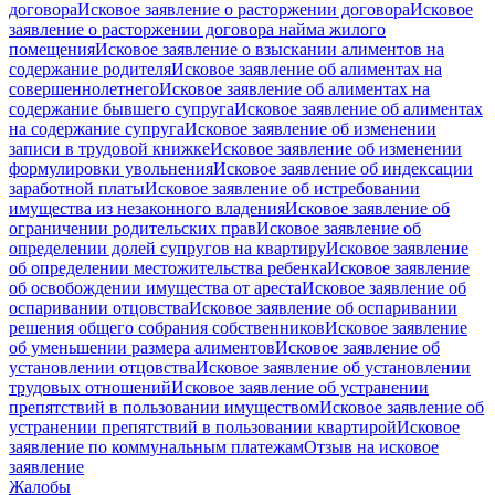
договора
Исковое заявление о расторжении договора
Исковое
заявление о расторжении договора найма жилого
помещения
Исковое заявление о взыскании алиментов на
содержание родителя
Исковое заявление об алиментах на
совершеннолетнего
Исковое заявление об алиментах на
содержание бывшего супруга
Исковое заявление об алиментах
на содержание супруга
Исковое заявление об изменении
записи в трудовой книжке
Исковое заявление об изменении
формулировки увольнения
Исковое заявление об индексации
заработной платы
Исковое заявление об истребовании
имущества из незаконного владения
Исковое заявление об
ограничении родительских прав
Исковое заявление об
определении долей супругов на квартиру
Исковое заявление
об определении местожительства ребенка
Исковое заявление
об освобождении имущества от ареста
Исковое заявление об
оспаривании отцовства
Исковое заявление об оспаривании
решения общего собрания собственников
Исковое заявление
об уменьшении размера алиментов
Исковое заявление об
установлении отцовства
Исковое заявление об установлении
трудовых отношений
Исковое заявление об устранении
препятствий в пользовании имуществом
Исковое заявление об
устранении препятствий в пользовании квартирой
Исковое
заявление по коммунальным платежам
Отзыв на исковое
заявление
Жалобы