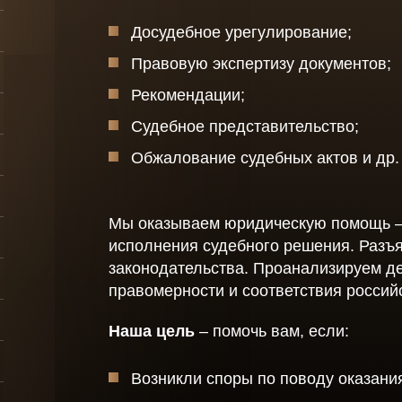
Заявл
Споры с судебными
Досудебное урегулирование;
приставами
Акты
оры
Правовую экспертизу документов;
Миграционное право
Уведо
Рекомендации;
по
Консультации по
для
Судебное представительство;
Довер
последствиям
коронавируса для
Обжалование судебных актов и др.
физических лиц
Защита должников
лиц
Мы оказываем юридическую помощь – 
рганов
Защита прав
исполнения судебного решения. Разъ
работников
законодательства. Проанализируем д
е
правомерности и соответствия россий
Услуги
антиколлекторов -
защита от
Наша цель
– помочь вам, если:
коллекторов
ов -
физических лиц
Возникли споры по поводу оказани
лиц
Выкуп долгов