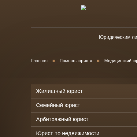
Юридическим л
Юридическое
сопровождени
Главная
Помощь юриста
Медицинский ю
бизнеса
Уголовно-прав
защита бизнес
Жилищный юрист
Банкротство
юридических 
Семейный юрист
Корпоративны
Арбитражный юрист
споры
Споры в
Юрист по недвижимости