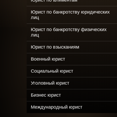
Юрист по алиментам
Оптимизация
Юрист по банкротству юридических
налогов для м
и среднего би
лиц
Рейдерский за
Юрист по банкротству физических
бизнеса
лиц
Выкуп долгов
Юрист по взысканиям
юридических 
Военный юрист
Социальный юрист
Уголовный юрист
Бизнес юрист
Международный юрист