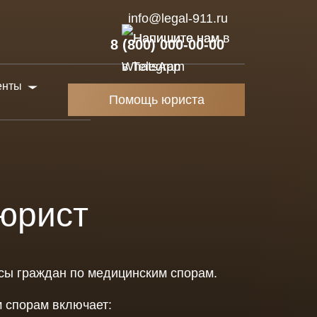
info@legal-911.ru
8 (800) 000-00-00
енты
Помощь юриста
айства
бы
юрист
оры
нзии
сы граждан по медицинским спорам.
жения и
ы
 спорам включает: