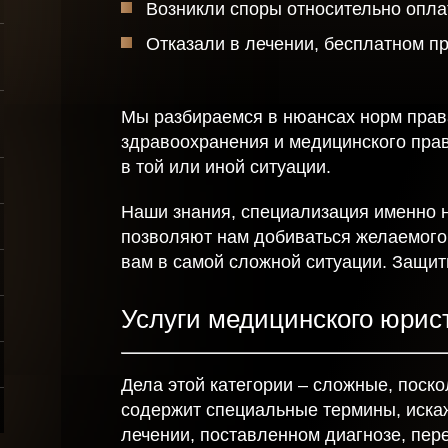
Возникли споры относительно опла
физических лиц
Oтказали в лечении, бесплатном пр
алого
Сопровождение
знеса
сделок с
недвижимостью
хват
Мы разбираемся в нюансах норм права
здравоохранения и медицинского прав
в той или иной ситуации.
лиц
Наши знания, специализация именно н
позволяют нам добиваться желаемого
вам в самой сложной ситуации. Защит
Услуги медицинского юрис
Дела этой категории – сложные, поск
содержит специальные термины, иска
лечении, поставленном диагнозе, пер