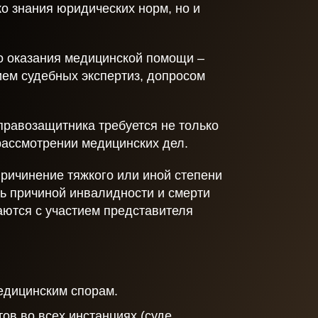
ко знания юридических норм, но и
о оказания медицинской помощи –
ием судебных экспертиз, допросом
правозащитника требуется не только
 рассмотрении медицинских дел.
ричинение тяжкого или иной степени
ть причиной инвалидности и смерти
аются с участием представителя
едицинским спорам.
в во всех инстанциях (суде,