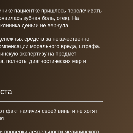
инике пациентке пришлось перелечивать
оявилась зубная боль, отек). На
клиника деньги не вернула.
денежных средств за некачественно
компенсации морального вреда, штрафа.
инскую экспертизу на предмет
а, полноты диагностических мер и
ста
т факт наличия своей вины и не хотят
ия.
и проверки деятельности медицинского