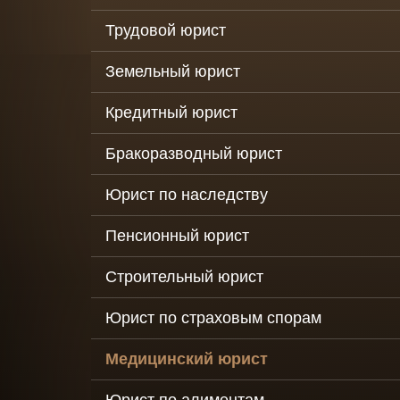
деятельности
организаций
Трудовой юрист
Налоговые сп
Земельный юрист
Консультация 
последствиям
Кредитный юрист
коронавируса 
юр. лиц
Бракоразводный юрист
Обжалование
Юрист по наследству
действий
должностных 
таможенных о
Пенсионный юрист
Налоговое
Строительный юрист
сопровождени
бизнеса
Юрист по страховым спорам
Услуги
антиколлектор
Медицинский юрист
защита от
коллекторов
юридических 