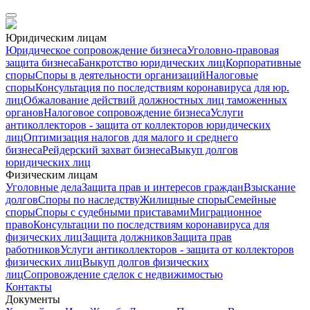
Юридическим лицам
Юридическое сопровождение бизнеса
Уголовно-правовая
защита бизнеса
Банкротство юридических лиц
Корпоративные
споры
Споры в деятельности организаций
Налоговые
споры
Консультация по последствиям коронавируса для юр.
лиц
Обжалование действий должностных лиц таможенных
органов
Налоговое сопровождение бизнеса
Услуги
антиколлекторов - защита от коллекторов юридических
лиц
Оптимизация налогов для малого и среднего
бизнеса
Рейдерский захват бизнеса
Выкуп долгов
юридических лиц
Физическим лицам
Уголовные дела
Защита прав и интересов граждан
Взыскание
долгов
Споры по наследству
Жилищные споры
Семейные
споры
Споры с судебными приставами
Миграционное
право
Консультации по последствиям коронавируса для
физических лиц
Защита должников
Защита прав
работников
Услуги антиколлекторов - защита от коллекторов
физических лиц
Выкуп долгов физических
лиц
Сопровождение сделок с недвижимостью
Контакты
Документы