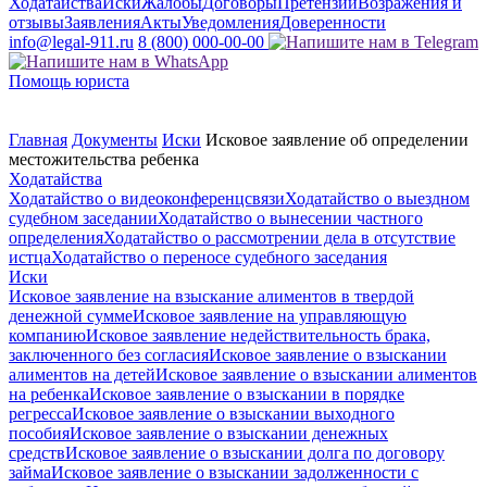
Ходатайства
Иски
Жалобы
Договоры
Претензии
Возражения и
отзывы
Заявления
Акты
Уведомления
Доверенности
info@legal-911.ru
8 (800) 000-00-00
Помощь юриста
Главная
Документы
Иски
Исковое заявление об определении
местожительства ребенка
Ходатайства
Ходатайство о видеоконференцсвязи
Ходатайство о выездном
судебном заседании
Ходатайство о вынесении частного
определения
Ходатайство о рассмотрении дела в отсутствие
истца
Ходатайство о переносе судебного заседания
Иски
Исковое заявление на взыскание алиментов в твердой
денежной сумме
Исковое заявление на управляющую
компанию
Исковое заявление недействительность брака,
заключенного без согласия
Исковое заявление о взыскании
алиментов на детей
Исковое заявление о взыскании алиментов
на ребенка
Исковое заявление о взыскании в порядке
регресса
Исковое заявление о взыскании выходного
пособия
Исковое заявление о взыскании денежных
средств
Исковое заявление о взыскании долга по договору
займа
Исковое заявление о взыскании задолженности с