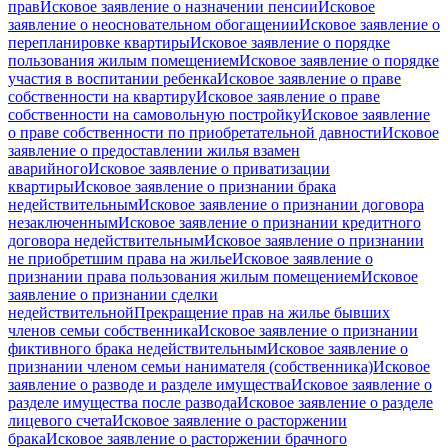
прав
Исковое заявление о назначении пенсии
Исковое
заявление о неосновательном обогащении
Исковое заявление о
перепланировке квартиры
Исковое заявление о порядке
пользования жилым помещением
Исковое заявление о порядке
участия в воспитании ребенка
Исковое заявление о праве
собственности на квартиру
Исковое заявление о праве
собственности на самовольную постройку
Исковое заявление
о праве собственности по приобретательной давности
Исковое
заявление о предоставлении жилья взамен
аварийного
Исковое заявление о приватизации
квартиры
Исковое заявление о признании брака
недействительным
Исковое заявление о признании договора
незаключенным
Исковое заявление о признании кредитного
договора недействительным
Исковое заявление о признании
не приобретшим права на жилье
Исковое заявление о
признании права пользования жилым помещением
Исковое
заявление о признании сделки
недействительной
Прекращение прав на жилье бывших
членов семьи собственника
Исковое заявление о признании
фиктивного брака недействительным
Исковое заявление о
признании членом семьи нанимателя (собственника)
Исковое
заявление о разводе и разделе имущества
Исковое заявление о
разделе имущества после развода
Исковое заявление о разделе
лицевого счета
Исковое заявление о расторжении
брака
Исковое заявление о расторжении брачного