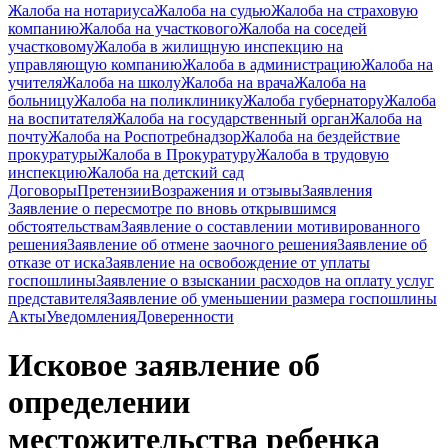
Жалоба на нотариуса
Жалоба на судью
Жалоба на страховую
компанию
Жалоба на участкового
Жалоба на соседей
участковому
Жалоба в жилищную инспекцию на
управляющую компанию
Жалоба в администрацию
Жалоба на
учителя
Жалоба на школу
Жалоба на врача
Жалоба на
больницу
Жалоба на поликлинику
Жалоба губернатору
Жалоба
на воспитателя
Жалоба на государственный орган
Жалоба на
почту
Жалоба на Роспотребнадзор
Жалоба на бездействие
прокуратуры
Жалоба в Прокуратуру
Жалоба в трудовую
инспекцию
Жалоба на детский сад
Договоры
Претензии
Возражения и отзывы
Заявления
Заявление о пересмотре по вновь открывшимся
обстоятельствам
Заявление о составлении мотивированного
решения
Заявление об отмене заочного решения
Заявление об
отказе от иска
Заявление на освобождение от уплаты
госпошлины
Заявление о взыскании расходов на оплату услуг
представителя
Заявление об уменьшении размера госпошлины
Акты
Уведомления
Доверенности
Исковое заявление об
определении
местожительства ребенка