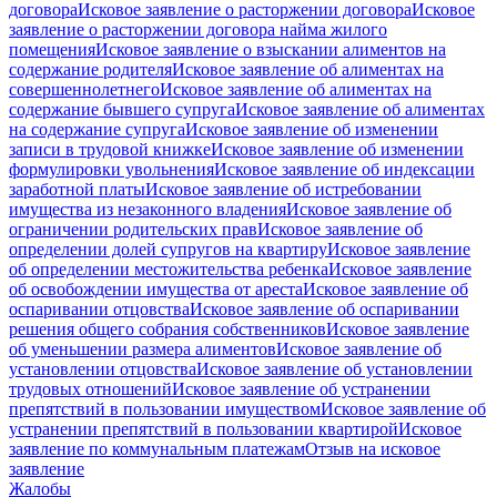
договора
Исковое заявление о расторжении договора
Исковое
заявление о расторжении договора найма жилого
помещения
Исковое заявление о взыскании алиментов на
содержание родителя
Исковое заявление об алиментах на
совершеннолетнего
Исковое заявление об алиментах на
содержание бывшего супруга
Исковое заявление об алиментах
на содержание супруга
Исковое заявление об изменении
записи в трудовой книжке
Исковое заявление об изменении
формулировки увольнения
Исковое заявление об индексации
заработной платы
Исковое заявление об истребовании
имущества из незаконного владения
Исковое заявление об
ограничении родительских прав
Исковое заявление об
определении долей супругов на квартиру
Исковое заявление
об определении местожительства ребенка
Исковое заявление
об освобождении имущества от ареста
Исковое заявление об
оспаривании отцовства
Исковое заявление об оспаривании
решения общего собрания собственников
Исковое заявление
об уменьшении размера алиментов
Исковое заявление об
установлении отцовства
Исковое заявление об установлении
трудовых отношений
Исковое заявление об устранении
препятствий в пользовании имуществом
Исковое заявление об
устранении препятствий в пользовании квартирой
Исковое
заявление по коммунальным платежам
Отзыв на исковое
заявление
Жалобы