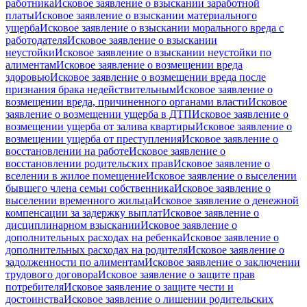
работника
Исковое заявление о взыскании заработной
платы
Исковое заявление о взыскании материального
ущерба
Исковое заявление о взыскании морального вреда с
работодателя
Исковое заявление о взыскании
неустойки
Исковое заявление о взыскании неустойки по
алиментам
Исковое заявление о возмещении вреда
здоровью
Исковое заявление о возмещении вреда после
признания брака недействительным
Исковое заявление о
возмещении вреда, причиненного органами власти
Исковое
заявление о возмещении ущерба в ДТП
Исковое заявление о
возмещении ущерба от залива квартиры
Исковое заявление о
возмещении ущерба от преступления
Исковое заявление о
восстановлении на работе
Исковое заявление о
восстановлении родительских прав
Исковое заявление о
вселении в жилое помещение
Исковое заявление о выселении
бывшего члена семьи собственника
Исковое заявление о
выселении временного жильца
Исковое заявление о денежной
компенсации за задержку выплат
Исковое заявление о
дисциплинарном взыскании
Исковое заявление о
дополнительных расходах на ребенка
Исковое заявление о
дополнительных расходах на родителя
Исковое заявление о
задолженности по алиментам
Исковое заявление о заключении
трудового договора
Исковое заявление о защите прав
потребителя
Исковое заявление о защите чести и
достоинства
Исковое заявление о лишении родительских