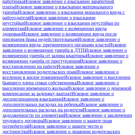
работника
Исковое заявление о взыскании заработной
платы
Исковое заявление о взыскании материального
ущерба
Исковое заявление о взыскании морального вреда с
работодателя
Исковое заявление о взыскании
неустойки
Исковое заявление о взыскании неустойки по
алиментам
Исковое заявление о возмещении вреда
здоровью
Исковое заявление о возмещении вреда после
признания брака недействительным
Исковое заявление о
возмещении вреда, причиненного органами власти
Исковое
заявление о возмещении ущерба в ДТП
Исковое заявление о
возмещении ущерба от залива квартиры
Исковое заявление о
возмещении ущерба от преступления
Исковое заявление о
восстановлении на работе
Исковое заявление о
восстановлении родительских прав
Исковое заявление о
вселении в жилое помещение
Исковое заявление о выселении
бывшего члена семьи собственника
Исковое заявление о
выселении временного жильца
Исковое заявление о денежной
компенсации за задержку выплат
Исковое заявление о
дисциплинарном взыскании
Исковое заявление о
дополнительных расходах на ребенка
Исковое заявление о
дополнительных расходах на родителя
Исковое заявление о
задолженности по алиментам
Исковое заявление о заключении
трудового договора
Исковое заявление о защите прав
потребителя
Исковое заявление о защите чести и
достоинства
Исковое заявление о лишении родительских