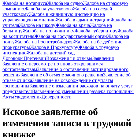
Жалоба на нотариуса
Жалоба на судью
Жалоба на страховую
компанию
Жалоба на участкового
Жалоба на соседей
участковому
Жалоба в жилищную инспекцию на
управляющую компанию
Жалоба в администрацию
Жалоба на
учителя
Жалоба на школу
Жалоба на врача
Жалоба на
больницу
Жалоба на поликлинику
Жалоба губернатору
Жалоба
на воспитателя
Жалоба на государственный орган
Жалоба на
почту
Жалоба на Роспотребнадзор
Жалоба на бездействие
прокуратуры
Жалоба в Прокуратуру
Жалоба в трудовую
инспекцию
Жалоба на детский сад
Договоры
Претензии
Возражения и отзывы
Заявления
Заявление о пересмотре по вновь открывшимся
обстоятельствам
Заявление о составлении мотивированного
решения
Заявление об отмене заочного решения
Заявление об
отказе от иска
Заявление на освобождение от уплаты
госпошлины
Заявление о взыскании расходов на оплату услуг
представителя
Заявление об уменьшении размера госпошлины
Акты
Уведомления
Доверенности
Исковое заявление об
изменении записи в трудовой
книжке