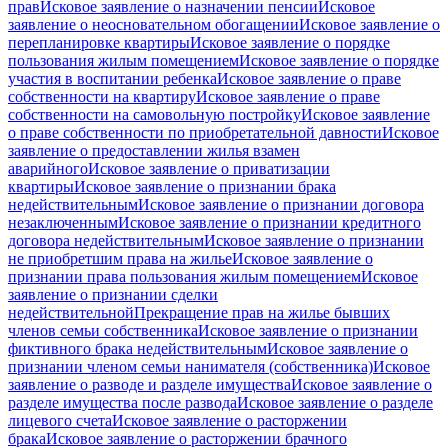
прав
Исковое заявление о назначении пенсии
Исковое
заявление о неосновательном обогащении
Исковое заявление о
перепланировке квартиры
Исковое заявление о порядке
пользования жилым помещением
Исковое заявление о порядке
участия в воспитании ребенка
Исковое заявление о праве
собственности на квартиру
Исковое заявление о праве
собственности на самовольную постройку
Исковое заявление
о праве собственности по приобретательной давности
Исковое
заявление о предоставлении жилья взамен
аварийного
Исковое заявление о приватизации
квартиры
Исковое заявление о признании брака
недействительным
Исковое заявление о признании договора
незаключенным
Исковое заявление о признании кредитного
договора недействительным
Исковое заявление о признании
не приобретшим права на жилье
Исковое заявление о
признании права пользования жилым помещением
Исковое
заявление о признании сделки
недействительной
Прекращение прав на жилье бывших
членов семьи собственника
Исковое заявление о признании
фиктивного брака недействительным
Исковое заявление о
признании членом семьи нанимателя (собственника)
Исковое
заявление о разводе и разделе имущества
Исковое заявление о
разделе имущества после развода
Исковое заявление о разделе
лицевого счета
Исковое заявление о расторжении
брака
Исковое заявление о расторжении брачного