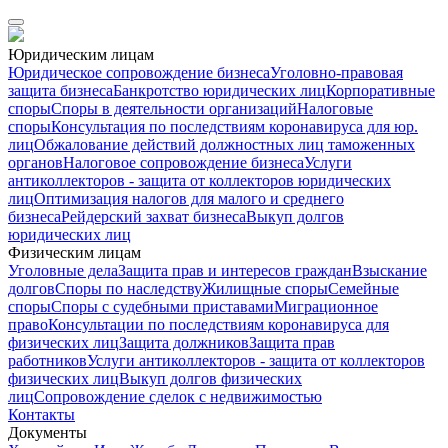
Юридическим лицам
Юридическое сопровождение бизнеса
Уголовно-правовая
защита бизнеса
Банкротство юридических лиц
Корпоративные
споры
Споры в деятельности организаций
Налоговые
споры
Консультация по последствиям коронавируса для юр.
лиц
Обжалование действий должностных лиц таможенных
органов
Налоговое сопровождение бизнеса
Услуги
антиколлекторов - защита от коллекторов юридических
лиц
Оптимизация налогов для малого и среднего
бизнеса
Рейдерский захват бизнеса
Выкуп долгов
юридических лиц
Физическим лицам
Уголовные дела
Защита прав и интересов граждан
Взыскание
долгов
Споры по наследству
Жилищные споры
Семейные
споры
Споры с судебными приставами
Миграционное
право
Консультации по последствиям коронавируса для
физических лиц
Защита должников
Защита прав
работников
Услуги антиколлекторов - защита от коллекторов
физических лиц
Выкуп долгов физических
лиц
Сопровождение сделок с недвижимостью
Контакты
Документы