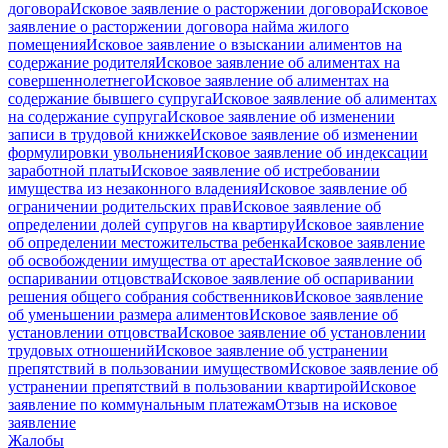
договора
Исковое заявление о расторжении договора
Исковое
заявление о расторжении договора найма жилого
помещения
Исковое заявление о взыскании алиментов на
содержание родителя
Исковое заявление об алиментах на
совершеннолетнего
Исковое заявление об алиментах на
содержание бывшего супруга
Исковое заявление об алиментах
на содержание супруга
Исковое заявление об изменении
записи в трудовой книжке
Исковое заявление об изменении
формулировки увольнения
Исковое заявление об индексации
заработной платы
Исковое заявление об истребовании
имущества из незаконного владения
Исковое заявление об
ограничении родительских прав
Исковое заявление об
определении долей супругов на квартиру
Исковое заявление
об определении местожительства ребенка
Исковое заявление
об освобождении имущества от ареста
Исковое заявление об
оспаривании отцовства
Исковое заявление об оспаривании
решения общего собрания собственников
Исковое заявление
об уменьшении размера алиментов
Исковое заявление об
установлении отцовства
Исковое заявление об установлении
трудовых отношений
Исковое заявление об устранении
препятствий в пользовании имуществом
Исковое заявление об
устранении препятствий в пользовании квартирой
Исковое
заявление по коммунальным платежам
Отзыв на исковое
заявление
Жалобы