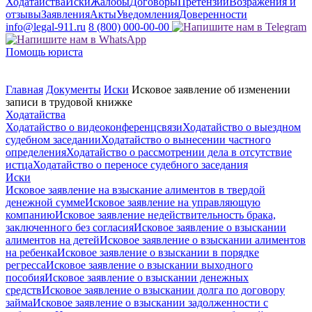
Ходатайства
Иски
Жалобы
Договоры
Претензии
Возражения и
отзывы
Заявления
Акты
Уведомления
Доверенности
info@legal-911.ru
8 (800) 000-00-00
Помощь юриста
Главная
Документы
Иски
Исковое заявление об изменении
записи в трудовой книжке
Ходатайства
Ходатайство о видеоконференцсвязи
Ходатайство о выездном
судебном заседании
Ходатайство о вынесении частного
определения
Ходатайство о рассмотрении дела в отсутствие
истца
Ходатайство о переносе судебного заседания
Иски
Исковое заявление на взыскание алиментов в твердой
денежной сумме
Исковое заявление на управляющую
компанию
Исковое заявление недействительность брака,
заключенного без согласия
Исковое заявление о взыскании
алиментов на детей
Исковое заявление о взыскании алиментов
на ребенка
Исковое заявление о взыскании в порядке
регресса
Исковое заявление о взыскании выходного
пособия
Исковое заявление о взыскании денежных
средств
Исковое заявление о взыскании долга по договору
займа
Исковое заявление о взыскании задолженности с