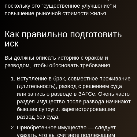
поскольку это “существенное улучшение” и
Ваша заявка отправлена и в ближайшее время
повышение рыночной стоимости жилья.
будет рассмотрена.
Даю согласие на обработку персональных данных
Как правильно подготовить
иск
Отправить
Вы должны описать историю с браком и
разводом, чтобы обосновать требования.
Вступление в брак, совместное проживание
(длительность), развод с решением суда
или запись о разводе в ЗАГСе. Очень часто
раздел имущество после развода начинают
бывшие супруги, зарегистрировавшие
развод без суда.
Приобретенное имущество — следует
указать, что вы считаете подлежащим