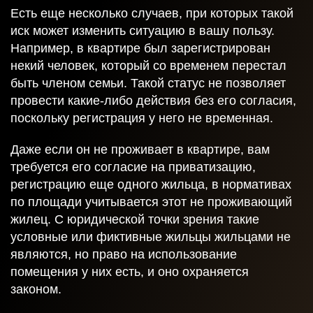
Есть еще несколько случаев, при которых такой
иск может изменить ситуацию в вашу пользу.
Например, в квартире был зарегистрирован
некий человек, который со временем перестал
быть членом семьи. Такой статус не позволяет
провести какие-либо действия без его согласия,
поскольку регистрация у него не временная.
Получить
консультацию
Даже если он не проживает в квартире, вам
требуется его согласие на приватизацию,
регистрацию еще одного жильца, в нормативах
по площади учитывается этот не проживающий
Спасибо!
жилец. С юридической точки зрения такие
условные или фиктивные жильцы жильцами не
являются, но право на использование
Ваша заявка отправлена и в ближайшее время
помещения у них есть, и оно охраняется
будет рассмотрена.
законом.
Даю согласие на обработку персональных данных