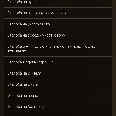
Жалоба на судью
Жалоба на страховую компанию
Жалоба на участкового
Получить
консультацию
Жалоба на соседей участковому
Жалоба в жилищную инспекцию на управляющую
компанию
Спасибо!
Жалоба в администрацию
Жалоба на учителя
Ваша заявка отправлена и в ближайшее время
будет рассмотрена.
Жалоба на школу
Даю согласие на обработку персональных данных
Жалоба на врача
Жалоба на больницу
Отправить